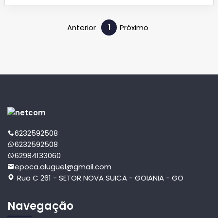
fundos e com renda mensal de R$ 3,600. Juscemar - CRECI: 1470
/ 62 98413-1881 (WhatsApp) email:
jucegyn@gmail.com
Beto
Veiga Jardim - CRECI: 3880 / 62-98117-3975 (WhatsApp) email:
Anterior
1
Próximo
betoveiga21@hotmail.com
6232592508
6232592508
62984133060
epoca.aluguel@gmail.com
Rua C 261 - SETOR NOVA SUICA - GOIANIA - GO
Navegação