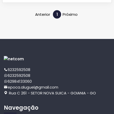
ALUGUEL + CONDOMINIO + IPTU + TAXAS ( DE ENERGIA E GÁS DO SEU
CONSUMO) + SEGURO INCENDIO OBRIGATORIO. PARA MAIS
INFORMAÇOES SOBRE VISITA ENTRE EM CONTATO PELO NOSSO
Anterior
1
Próximo
WHATSSAP 62 9 8413-3060
6232592508
6232592508
62984133060
epoca.aluguel@gmail.com
Rua C 261 - SETOR NOVA SUICA - GOIANIA - GO
Navegação