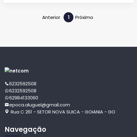
+ IPTU + taxas (energia e água de seu consumo) e seguro
incêndio Obrigatório . Para mais informações entre em contato
pelo nosso WhatsApp 62 98413-3060
Anterior
1
Próximo
6232592508
6232592508
62984133060
epoca.aluguel@gmail.com
Rua C 261 - SETOR NOVA SUICA - GOIANIA - GO
Navegação