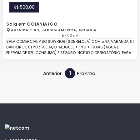
R$ 500,00
Sala em GOIANIA/GO
AVENIDA T 09, JARDIM AMERICA, GOIANIA
57,00 m²
SALA COMERCIAL PISO SUPERIOR (SOBRELOJA) COM 57M, VARANDA, 01
BANHEIRO E 01 PORTA E AÇO. ALUGUEL + IPTU + TAXAS (ÁGUA E
ENERGIA DE SEU CONSUMO) E SEGURO INCÊNDIO OBRIGATÓRIO. PARA
MAIORES INFORMAÇÕES OU AGENDAMENTO DE VISITAS, ENVIE UMA
MENSAGEM NO NOSSO WHATSAPP 62 98413-3060/3259-2508.
Anterior
1
Próximo