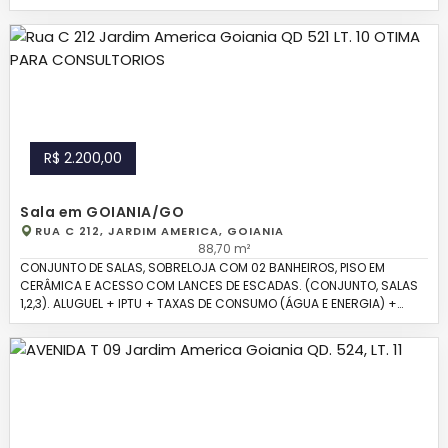
SEU CONSUMO)+ SEGURO INCÊNDIO OBRIGATÓRIO. PARA MAIS
INFORMAÇÕES ENTRE EM CONTATO PELO NOSSO WHATSSAP 6298413-
3060 / 3259-2508
R$ 2.200,00
Sala em GOIANIA/GO
RUA C 212, JARDIM AMERICA, GOIANIA
88,70 m²
CONJUNTO DE SALAS, SOBRELOJA COM 02 BANHEIROS, PISO EM
CERÂMICA E ACESSO COM LANCES DE ESCADAS. (CONJUNTO, SALAS
1,2,3). ALUGUEL + IPTU + TAXAS DE CONSUMO (ÁGUA E ENERGIA) +
SEGURO INCÊNDIO OBRIGATÓRIO. PARA MAIORES INFORMAÇÕES OU
AGEDAMENTO DE VISITAS, ENVIE UMA MENSAGEM NO NOSSO
WHATSAPP 62 98413-3060/3259-2508.