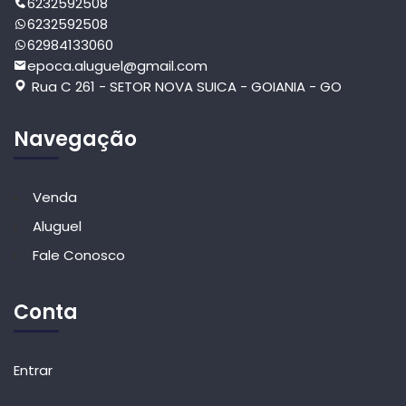
6232592508
6232592508
62984133060
epoca.aluguel@gmail.com
Rua C 261 - SETOR NOVA SUICA - GOIANIA - GO
Navegação
Venda
Aluguel
Fale Conosco
Conta
Entrar